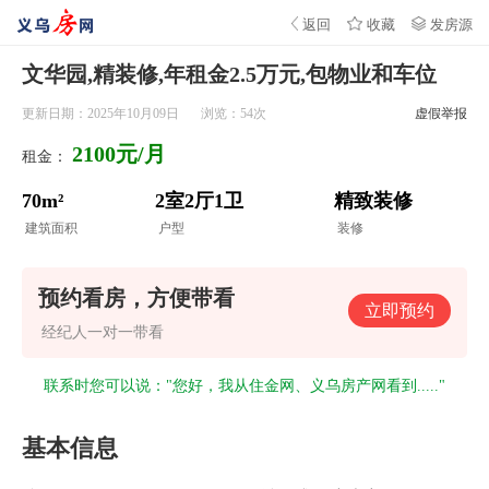
首页
资讯
新房
二手房
租房
返回
收藏
发房源
文华园,精装修,年租金2.5万元,包物业和车位
更新日期：2025年10月09日
浏览：
54
次
虚假举报
2100元/月
租金：
70m²
2室2厅1卫
精致装修
建筑面积
户型
装修
预约看房，方便带看
立即预约
经纪人一对一带看
联系时您可以说："您好，我从住金网、义乌房产网看到....."
基本信息