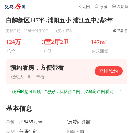
首页
资讯
新房
二手房
租房
返回
收藏
发房源
白麟新区147平 ,浦阳五小,浦江五中,满2年
更新日期：2026年06月09日
浏览：
17
次
虚假举报
124万
3室2厅2卫
147m²
总价
户型
建筑面积
预约看房，方便带看
立即预约
经纪人一对一带看
联系时您可以说："您好，我从住金网、义乌房产网看到....."
基本信息
单价：
约8435元/㎡
[房贷计算器]
类型：
普通住宅
朝向：
南