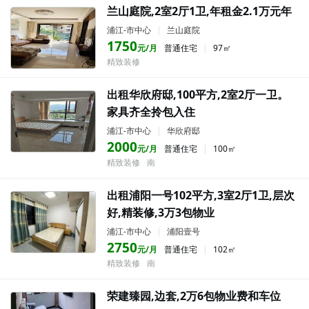
兰山庭院,2室2厅1卫,年租金2.1万元年
浦江-市中心
|
兰山庭院
1750
元/月
普通住宅
|
97㎡
精致装修
出租华欣府邸,100平方,2室2厅一卫。
家具齐全拎包入住
浦江-市中心
|
华欣府邸
2000
元/月
普通住宅
|
100㎡
精致装修
南
出租浦阳一号102平方,3室2厅1卫,层次
好,精装修,3万3包物业
浦江-市中心
|
浦阳壹号
2750
元/月
普通住宅
|
102㎡
精致装修
南
荣建臻园,边套,2万6包物业费和车位