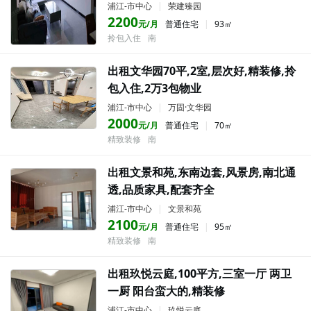
浦江-市中心
|
荣建臻园
2200
元/月
普通住宅
|
93㎡
拎包入住
南
出租文华园70平,2室,层次好,精装修,拎
包入住,2万3包物业
浦江-市中心
|
万固·文华园
2000
元/月
普通住宅
|
70㎡
精致装修
南
出租文景和苑,东南边套,风景房,南北通
透,品质家具,配套齐全
浦江-市中心
|
文景和苑
2100
元/月
普通住宅
|
95㎡
精致装修
南
出租玖悦云庭,100平方,三室一厅 两卫
一厨 阳台蛮大的,精装修
浦江-市中心
|
玖悦云庭