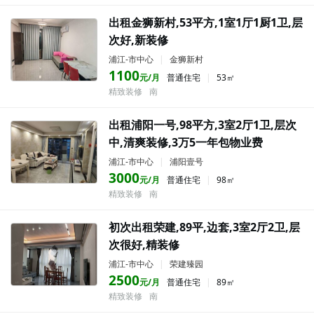
出租金狮新村,53平方,1室1厅1厨1卫,层
次好,新装修
浦江-市中心
|
金狮新村
1100
元/月
普通住宅
|
53㎡
精致装修
南
出租浦阳一号,98平方,3室2厅1卫,层次
中,清爽装修,3万5一年包物业费
浦江-市中心
|
浦阳壹号
3000
元/月
普通住宅
|
98㎡
精致装修
南
初次出租荣建,89平,边套,3室2厅2卫,层
次很好,精装修
浦江-市中心
|
荣建臻园
2500
元/月
普通住宅
|
89㎡
精致装修
南