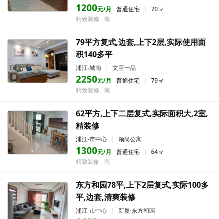
1200
元/月
普通住宅
|
70㎡
精致装修
南
79平方复式,边套,上下2层,实际使用面
积140多平
浦江-城南
|
文臣一品
2250
元/月
普通住宅
|
79㎡
精致装修
南
62平方,上下二层复式,实际面积大,2室,
精装修
浦江-市中心
|
领尚公寓
1300
元/月
普通住宅
|
64㎡
精致装修
南
东方和园78平,上下2层复式,实际100多
平,边套,清爽装修
浦江-市中心
|
新厦·东方和园