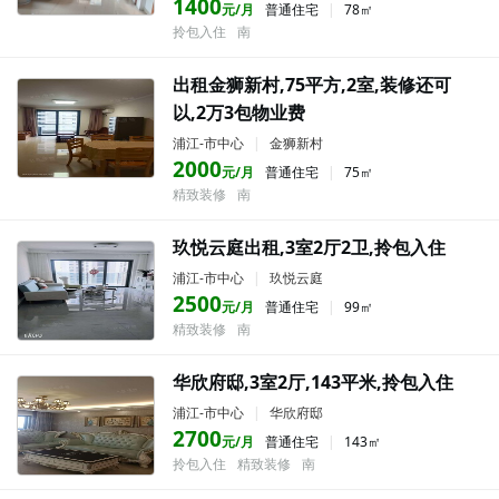
1400
元/月
普通住宅
|
78㎡
拎包入住
南
出租金狮新村,75平方,2室,装修还可
以,2万3包物业费
浦江-市中心
|
金狮新村
2000
元/月
普通住宅
|
75㎡
精致装修
南
玖悦云庭出租,3室2厅2卫,拎包入住
浦江-市中心
|
玖悦云庭
2500
元/月
普通住宅
|
99㎡
精致装修
南
华欣府邸,3室2厅,143平米,拎包入住
浦江-市中心
|
华欣府邸
2700
元/月
普通住宅
|
143㎡
拎包入住
精致装修
南