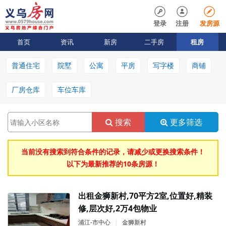
登录
注册
发房源
首页
资讯
新房
二手房
租房
普通住宅
院墅
公寓
平房
写字楼
商铺
厂房仓库
车位车库
搜索
更多筛选
当前没有搜索到符合条件的记录，请减少或更换搜索条件！
以下为最新推荐的10条房源！
出租金狮新村,70平方2室,位置好,精装
修,层次好,2万4包物业
浦江-市中心
|
金狮新村