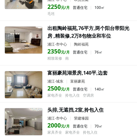
2250
元/月
普通住宅
|
100㎡
毛坯
出租陶岭福苑,76平方,两个阳台带阳光
房 ,精装修,2万8包物业和车位
浦江-市中心
|
陶岭福苑
2350
元/月
普通住宅
|
76㎡
精致装修
南
富丽豪苑湖景房,140平,边套
浦江-城东
|
富丽豪苑
2500
元/月
普通住宅
|
140㎡
家电齐全
拎包入住
空调房
头排,无遮挡,2室,拎包入住
浦江-市中心
|
荣建臻园
2000
元/月
普通住宅
|
70㎡
家具齐全
家电齐全
拎包入住