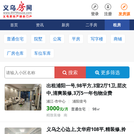
登录
注册
发房源
首页
资讯
新房
二手房
租房
普通住宅
院墅
公寓
平房
写字楼
商铺
厂房仓库
车位车库
搜索
更多筛选
出租浦阳一号,98平方,3室2厅1卫,层次
中,清爽装修,3万5一年包物业费
浦江-市中心
|
浦阳壹号
3000
元/月
普通住宅
|
98㎡
精致装修
南
义乌之心边上,文华府108平,精装修,拎