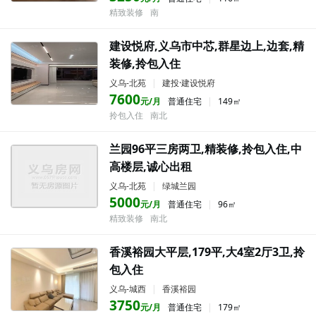
精致装修
南
建设悦府,义乌市中芯,群星边上,边套,精
装修,拎包入住
义乌-北苑
|
建投·建设悦府
7600
元/月
普通住宅
|
149㎡
拎包入住
南北
兰园96平三房两卫,精装修,拎包入住,中
高楼层,诚心出租
义乌-北苑
|
绿城兰园
5000
元/月
普通住宅
|
96㎡
精致装修
南北
香溪裕园大平层,179平,大4室2厅3卫,拎
包入住
义乌-城西
|
香溪裕园
3750
元/月
普通住宅
|
179㎡