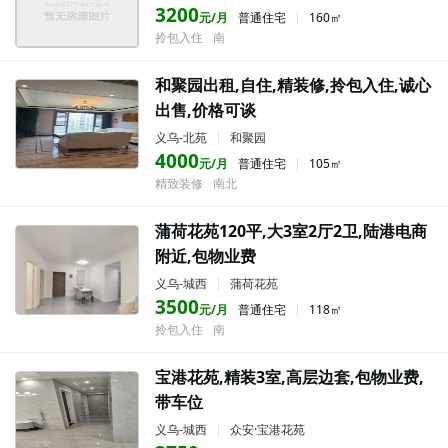
3200
元/月
普通住宅
|
160㎡
拎包入住
南
和聚园出租,自住,精装修,拎包入住,诚心
出售,价格可谈
义乌-北苑
|
和聚园
4000
元/月
普通住宅
|
105㎡
精致装修
南北
蒲荷花苑120平,大3室2厅2卫,陆港电商
附近,包物业费
义乌-城西
|
蒲荷花苑
3500
元/月
普通住宅
|
118㎡
拎包入住
南
宝港花苑,精装3室,高层边套,包物业费,
带车位
义乌-城西
|
众安·宝港花苑