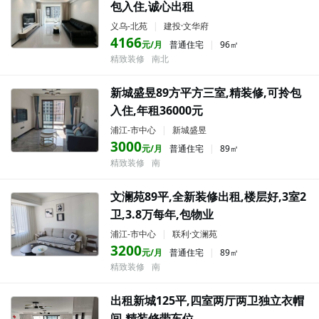
包入住,诚心出租
义乌-北苑
|
建投·文华府
4166
元/月
普通住宅
|
96㎡
精致装修
南北
新城盛昱89方平方三室,精装修,可拎包
入住,年租36000元
浦江-市中心
|
新城盛昱
3000
元/月
普通住宅
|
89㎡
精致装修
南
文澜苑89平,全新装修出租,楼层好,3室2
卫,3.8万每年,包物业
浦江-市中心
|
联利·文澜苑
3200
元/月
普通住宅
|
89㎡
精致装修
南
出租新城125平,四室两厅两卫独立衣帽
间,精装修带车位