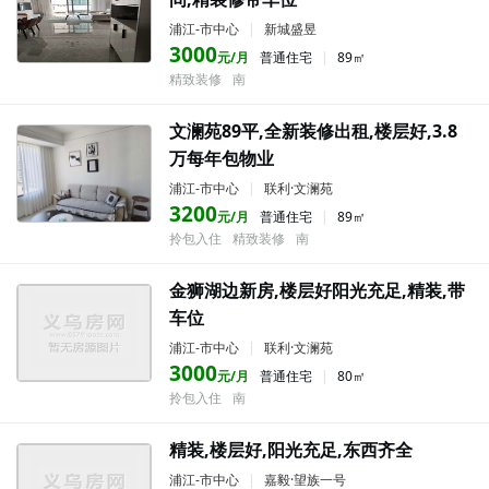
浦江-市中心
|
新城盛昱
3000
元/月
普通住宅
|
89㎡
精致装修
南
文澜苑89平,全新装修出租,楼层好,3.8
万每年包物业
浦江-市中心
|
联利·文澜苑
3200
元/月
普通住宅
|
89㎡
拎包入住
精致装修
南
金狮湖边新房,楼层好阳光充足,精装,带
车位
浦江-市中心
|
联利·文澜苑
3000
元/月
普通住宅
|
80㎡
拎包入住
南
精装,楼层好,阳光充足,东西齐全
浦江-市中心
|
嘉毅·望族一号