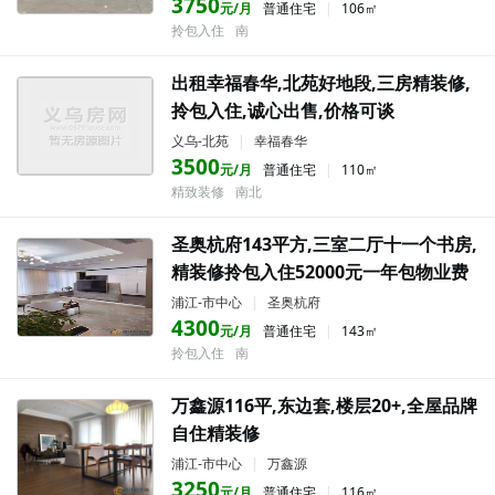
3750
元/月
普通住宅
|
106㎡
拎包入住
南
出租幸福春华,北苑好地段,三房精装修,
拎包入住,诚心出售,价格可谈
义乌-北苑
|
幸福春华
3500
元/月
普通住宅
|
110㎡
精致装修
南北
圣奥杭府143平方,三室二厅十一个书房,
精装修拎包入住52000元一年包物业费
浦江-市中心
|
圣奥杭府
4300
元/月
普通住宅
|
143㎡
拎包入住
南
万鑫源116平,东边套,楼层20+,全屋品牌
自住精装修
浦江-市中心
|
万鑫源
3250
元/月
普通住宅
|
116㎡