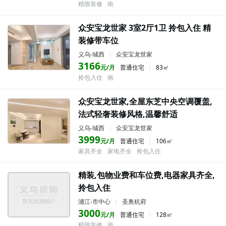
精致装修
南
众安宝龙世家 3室2厅1卫 拎包入住 精
装修带车位
义乌-城西
|
众安宝龙世家
3166
元/月
普通住宅
|
83㎡
拎包入住
南
众安宝龙世家,全屋东芝中央空调覆盖,
法式轻奢装修风格,温馨舒适
义乌-城西
|
众安宝龙世家
3999
元/月
普通住宅
|
106㎡
家具齐全
家电齐全
拎包入住
精装,包物业费和车位费,电器家具齐全,
拎包入住
浦江-市中心
|
圣奥杭府
3000
元/月
普通住宅
|
128㎡
精致装修
南