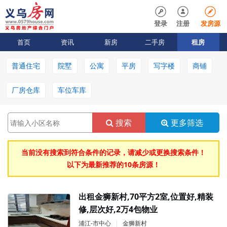
登录
注册
发房源
首页
资讯
新房
二手房
租房
普通住宅
院墅
公寓
平房
写字楼
商铺
厂房仓库
车位车库
搜索
更多筛选
当前没有搜索到符合条件的记录，请减少或更换搜索条件！
以下为最新推荐的10条房源！
出租金狮新村,70平方2室,位置好,精装
修,层次好,2万4包物业
浦江-市中心
|
金狮新村