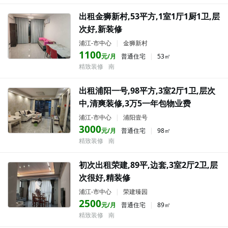
出租金狮新村,53平方,1室1厅1厨1卫,层
次好,新装修
浦江-市中心
|
金狮新村
1100
元/月
普通住宅
|
53㎡
精致装修
南
出租浦阳一号,98平方,3室2厅1卫,层次
中,清爽装修,3万5一年包物业费
浦江-市中心
|
浦阳壹号
3000
元/月
普通住宅
|
98㎡
精致装修
南
初次出租荣建,89平,边套,3室2厅2卫,层
次很好,精装修
浦江-市中心
|
荣建臻园
2500
元/月
普通住宅
|
89㎡
精致装修
南