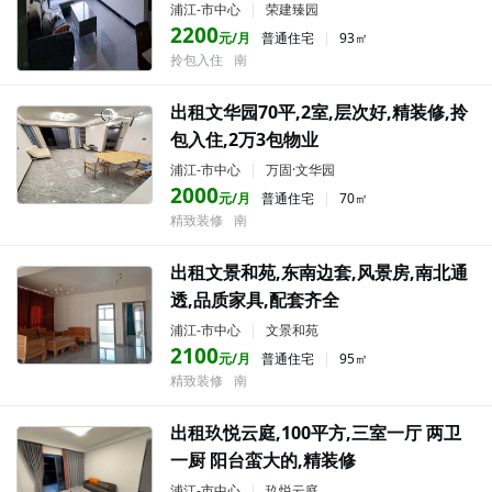
浦江-市中心
|
荣建臻园
2200
元/月
普通住宅
|
93㎡
拎包入住
南
出租文华园70平,2室,层次好,精装修,拎
包入住,2万3包物业
浦江-市中心
|
万固·文华园
2000
元/月
普通住宅
|
70㎡
精致装修
南
出租文景和苑,东南边套,风景房,南北通
透,品质家具,配套齐全
浦江-市中心
|
文景和苑
2100
元/月
普通住宅
|
95㎡
精致装修
南
出租玖悦云庭,100平方,三室一厅 两卫
一厨 阳台蛮大的,精装修
浦江-市中心
|
玖悦云庭