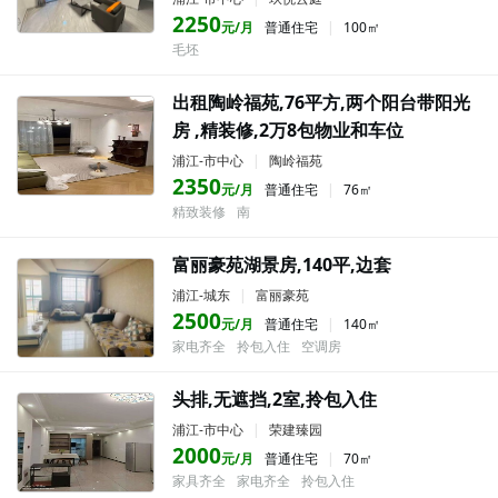
2250
元/月
普通住宅
|
100㎡
毛坯
出租陶岭福苑,76平方,两个阳台带阳光
房 ,精装修,2万8包物业和车位
浦江-市中心
|
陶岭福苑
2350
元/月
普通住宅
|
76㎡
精致装修
南
富丽豪苑湖景房,140平,边套
浦江-城东
|
富丽豪苑
2500
元/月
普通住宅
|
140㎡
家电齐全
拎包入住
空调房
头排,无遮挡,2室,拎包入住
浦江-市中心
|
荣建臻园
2000
元/月
普通住宅
|
70㎡
家具齐全
家电齐全
拎包入住