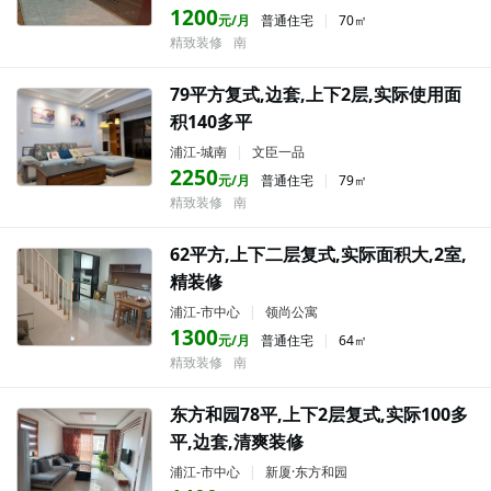
1200
元/月
普通住宅
|
70㎡
精致装修
南
79平方复式,边套,上下2层,实际使用面
积140多平
浦江-城南
|
文臣一品
2250
元/月
普通住宅
|
79㎡
精致装修
南
62平方,上下二层复式,实际面积大,2室,
精装修
浦江-市中心
|
领尚公寓
1300
元/月
普通住宅
|
64㎡
精致装修
南
东方和园78平,上下2层复式,实际100多
平,边套,清爽装修
浦江-市中心
|
新厦·东方和园