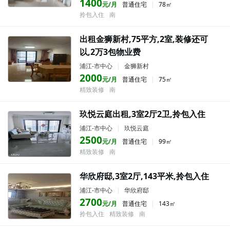
1400
元/月
普通住宅
|
78㎡
拎包入住
南
出租金狮新村,75平方,2室,装修还可
以,2万3包物业费
浦江-市中心
|
金狮新村
2000
元/月
普通住宅
|
75㎡
精致装修
南
玖悦云庭出租,3室2厅2卫,拎包入住
浦江-市中心
|
玖悦云庭
2500
元/月
普通住宅
|
99㎡
精致装修
南
华欣府邸,3室2厅,143平米,拎包入住
浦江-市中心
|
华欣府邸
2700
元/月
普通住宅
|
143㎡
拎包入住
精致装修
南