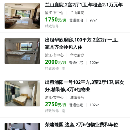
兰山庭院,2室2厅1卫,年租金2.1万元年
浦江-市中心
|
兰山庭院
1750
元/月
普通住宅
|
97㎡
精致装修
出租华欣府邸,100平方,2室2厅一卫。
家具齐全拎包入住
浦江-市中心
|
华欣府邸
2000
元/月
普通住宅
|
100㎡
精致装修
南
出租浦阳一号102平方,3室2厅1卫,层次
好,精装修,3万3包物业
浦江-市中心
|
浦阳壹号
2750
元/月
普通住宅
|
102㎡
精致装修
南
荣建臻园,边套,2万6包物业费和车位